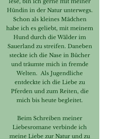
lese, bin ich gerne mit meiner
Hündin in der Natur unterwegs.
Schon als kleines Mädchen
habe ich es geliebt, mit meinem
Hund durch die Wälder im
Sauerland zu streifen. Daneben
steckte ich die Nase in Bücher
und träumte mich in fremde
Welten. Als Jugendliche
entdeckte ich die Liebe zu
Pferden und zum Reiten, die
mich bis heute begleitet.
Beim Schreiben meiner
Liebesromane verbinde ich
meine Liebe zur Natur und zu