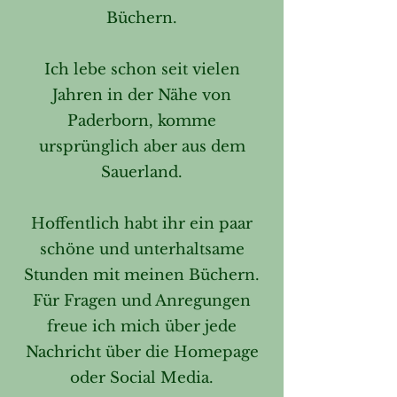
Büchern.
Ich lebe schon seit vielen
Jahren in der Nähe von
Paderborn, komme
ursprünglich aber aus dem
Sauerland.
Hoffentlich habt ihr ein paar
schöne und unterhaltsame
Stunden mit meinen Büchern.
Für Fragen und Anregungen
freue ich mich über jede
Nachricht über die Homepage
oder Social Media.