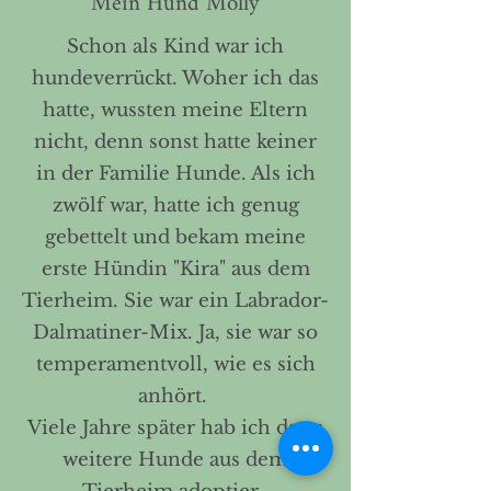
Mein Hund Molly
Schon als Kind war ich
hundeverrückt. Woher ich das
hatte, wussten meine Eltern
nicht, denn sonst hatte keiner
in der Familie Hunde. Als ich
zwölf war, hatte ich genug
gebettelt und bekam meine
erste Hündin "Kira" aus dem
Tierheim. Sie war ein Labrador-
Dalmatiner-Mix. Ja, sie war so
temperamentvoll, wie es sich
anhört.
Viele Jahre später hab ich dann
weitere Hunde aus dem